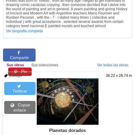
Portillo was born in Toledo , from an early age I began to get interested in
drawing comic caratulas copying , then someone decided that I delve into
the world of painting and art in general. 9 years painting and giving History
of Ancient and Modern Art with Argentine teachers Mario Fournier and
Runben Pecorari , with the - 7 - I stated many times ( collective and
individual ) with great acceptance , selected several awards from certain
category level nacional.E painted murals and touched almost
Ver biografía completa
Compartir
Sus obras
Sus colecciones
Ver todas las obras
Pin
Collage
36.22 x 28.74 in
Twittear
Copiar
enlace
Planetas dorados